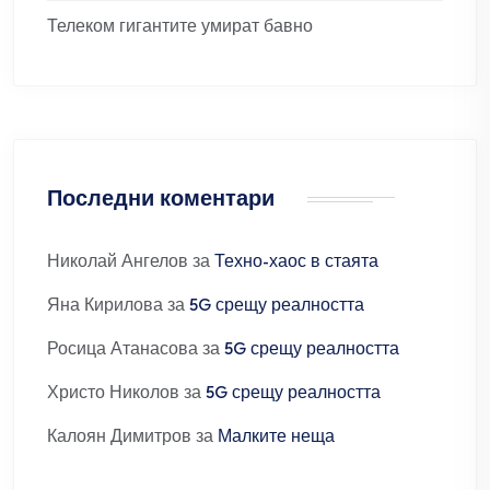
Телеком гигантите умират бавно
Последни коментари
Николай Ангелов
за
Техно-хаос в стаята
Яна Кирилова
за
5G срещу реалността
Росица Атанасова
за
5G срещу реалността
Христо Николов
за
5G срещу реалността
Калоян Димитров
за
Малките неща