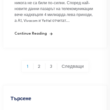
никога не са били по-силни. Според най-
новите данни пазарът на телекомуникации
вече надхвърля 4 милиарда лева приходи,
а А1, Vivacom и Yettel отчитат...
Continue Reading
Разделяне
1
2
3
Следващи
на
публикациите
на
Търсене