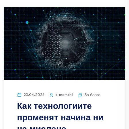
23.04.2026
k-momchil
За блога
Как технологиите
променят начина ни