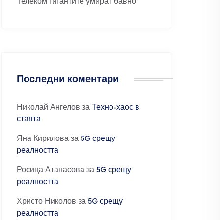
Телеком гигантите умират бавно
Последни коментари
Николай Ангелов
за
Техно-хаос в
стаята
Яна Кирилова
за
5G срещу
реалността
Росица Атанасова
за
5G срещу
реалността
Христо Николов
за
5G срещу
реалността