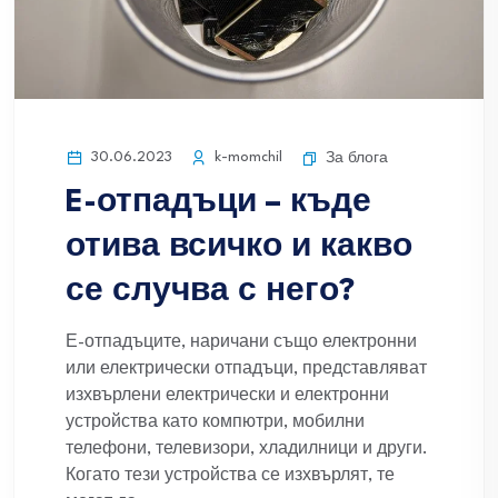
30.06.2023
k-momchil
За блога
E-отпадъци – къде
отива всичко и какво
се случва с него?
Е-отпадъците, наричани също електронни
или електрически отпадъци, представляват
изхвърлени електрически и електронни
устройства като компютри, мобилни
телефони, телевизори, хладилници и други.
Когато тези устройства се изхвърлят, те