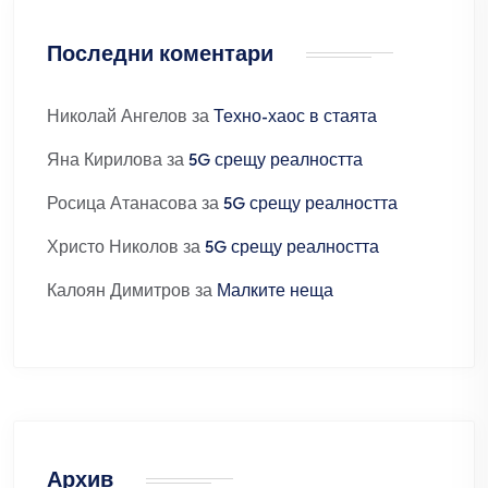
Последни коментари
Николай Ангелов
за
Техно-хаос в стаята
Яна Кирилова
за
5G срещу реалността
Росица Атанасова
за
5G срещу реалността
Христо Николов
за
5G срещу реалността
Калоян Димитров
за
Малките неща
Архив