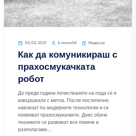
02.02.2021
k-momchil
Новости
Как да комуникираш с
прахосмукачката
робот
До преди години почистването на пода се е
извършвало с метла. После постепенно
навлизат по-модерните технологии и се
появяват прахосмукачките. Днес обаче
техниките се развиват все повече и
разполагаме...