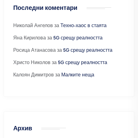
Последни коментари
Николай Ангелов
за
Техно-хаос в стаята
Яна Кирилова
за
5G срещу реалността
Росица Атанасова
за
5G срещу реалността
Христо Николов
за
5G срещу реалността
Калоян Димитров
за
Малките неща
Архив