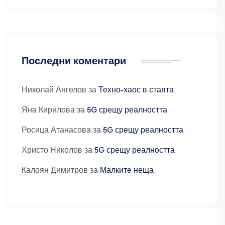
Последни коментари
Николай Ангелов
за
Техно-хаос в стаята
Яна Кирилова
за
5G срещу реалността
Росица Атанасова
за
5G срещу реалността
Христо Николов
за
5G срещу реалността
Калоян Димитров
за
Малките неща