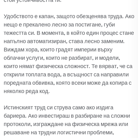
стои устойчивостта ти.
Удобството е капан, защото обезценява труда. Ако
нещо е прекалено лесно за постигане, губи
тежестта си. В момента, в който един процес стане
напълно автоматизиран, става лесно заменим.
Виждам хора, които градят империи върху
облачни услуги, които не разбират, и модели,
които нямат физическа сложност. Те вярват, че са
открили топлата вода, а всъщност са направили
поредната обвивка, която всеки може да копира с
няколко реда код.
Истинският труд си струва само ако издига
бариера. Ако инвестираш в разбиране на сложни
протоколи, изграждане на физическа мрежа или
решаване на трудни логистични проблеми,