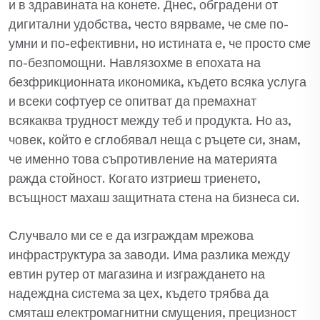
и в здравината на конете. Днес, обградени от
дигитални удобства, често вярваме, че сме по-
умни и по-ефективни, но истината е, че просто сме
по-безпомощни. Навлязохме в епохата на
безфрикционната икономика, където всяка услуга
и всеки софтуер се опитват да премахнат
всякаква трудност между теб и продукта. Но аз,
човек, който е сглобявал неща с ръцете си, знам,
че именно това съпротивление на материята
ражда стойност. Когато изтриеш триенето,
всъщност махаш защитната стена на бизнеса си.
Случвало ми се е да изграждам мрежова
инфраструктура за заводи. Има разлика между
евтин рутер от магазина и изграждането на
надеждна система за цех, където трябва да
смяташ електромагнитни смущения, прецизност