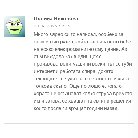
Полина Николова
20.06.2026 в 9:55
Много вярно си го написал, особено за
онзи евтин рутер, който заспива като бебе
на всяко електромагнитно смущение. Аз
съм виждала как в един цех с
производствени машини всеки път се губи
интернет и работата спира, докато
техниците се чудят защо евтиното излиза
толкова скъпо. Още по-лошо е, когато
хората не осъзнават колко струва времето
им и затова се хващат на евтини решения,
които после ги връщат години назад.