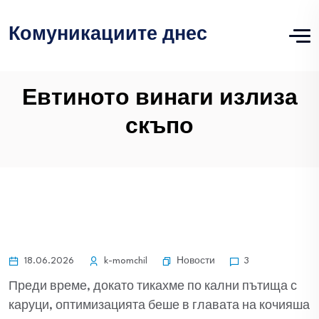
Комуникациите днес
Евтиното винаги излиза
скъпо
Новости
18.06.2026
k-momchil
3
Преди време, докато тикахме по кални пътища с
каруци, оптимизацията беше в главата на кочияша