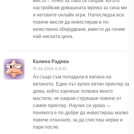
място – точно за това се сещам, когато
настройвам домашната мрежа за сина ми
и неговите онлайн игри. Напоследък все
повече мисля да инвестирам в по-
качествено оборудване, вместо да гоним
най-ниската цена.
Калина Радева
19.06.2026 в 13:10
Аз също съм попадала в капана на
евтиното. Един път купих евтин принтер за
дома, който харчеше толкова много
мастило, че накрая струваше повече от
самия принтер. Научих си урока —
понякога е по-добре да инвестираш малко
повече отначало, за да спестиш нерви и
пари после.