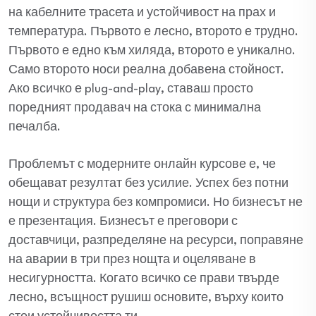
на кабелните трасета и устойчивост на прах и
температура. Първото е лесно, второто е трудно.
Първото е едно към хиляда, второто е уникално.
Само второто носи реална добавена стойност.
Ако всичко е plug-and-play, ставаш просто
поредният продавач на стока с минимална
печалба.
Проблемът с модерните онлайн курсове е, че
обещават резултат без усилие. Успех без потни
нощи и структура без компромиси. Но бизнесът не
е презентация. Бизнесът е преговори с
доставчици, разпределяне на ресурси, поправяне
на аварии в три през нощта и оцеляване в
несигурността. Когато всичко се прави твърде
лесно, всъщност рушиш основите, върху които