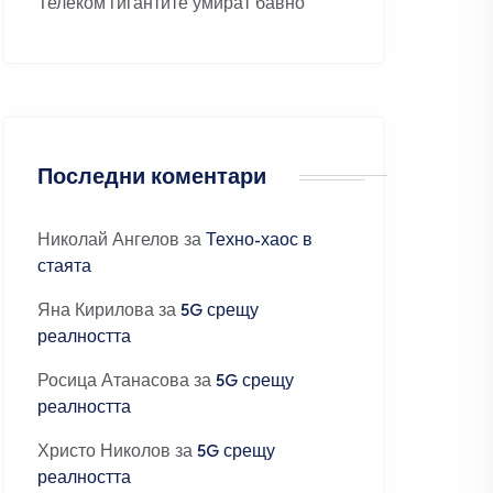
Телеком гигантите умират бавно
Последни коментари
Николай Ангелов
за
Техно-хаос в
стаята
Яна Кирилова
за
5G срещу
реалността
Росица Атанасова
за
5G срещу
реалността
Христо Николов
за
5G срещу
реалността