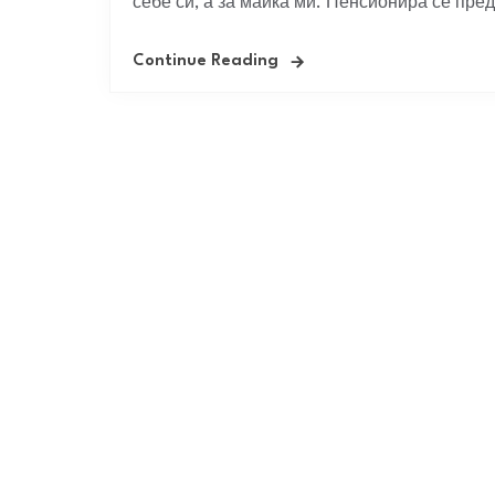
себе си, а за майка ми. Пенсионира се преди
Continue Reading