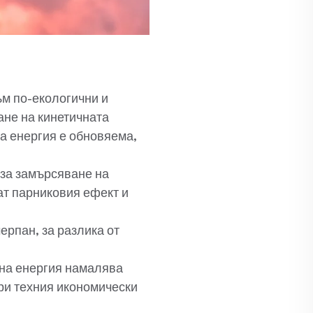
ъм по-екологични и
ане на кинетичната
на енергия е обновяема,
за замърсяване на
ат парниковия ефект и
ерпан, за разлика от
на енергия намалява
бри техния икономически