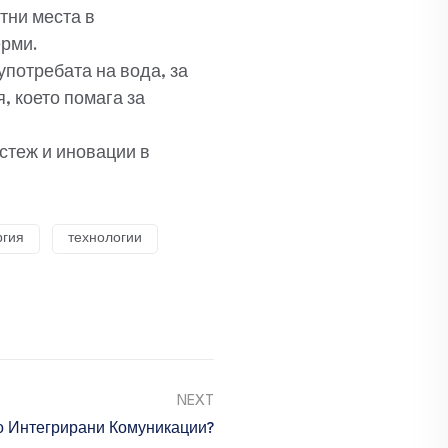
тни места в
ерми.
употребата на вода, за
, което помага за
стеж и иновации в
ргия
технологии
NEXT
о Интегрирани Комуникации?