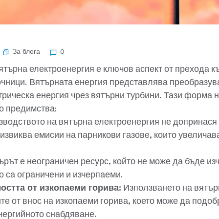
За блога
0
ятърна електроенергия е ключов аспект от прехода к
очници. Вятърната енергия представлява преобразув
трическа енергия чрез вятърни турбини. Тази форма 
о предимства:
водството на вятърна електроенергия не допринася 
извиква емисии на парникови газове, които увеличав
рът е неограничен ресурс, който не може да бъде изч
о са ограничени и изчерпаеми.
остта от изкопаеми горива:
Използването на вятър
те от внос на изкопаеми горива, което може да подо
енергийното снабдяване.