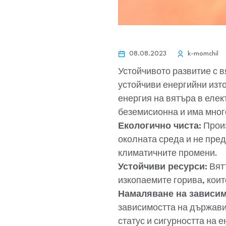
08.08.2023
k-momchil
Устойчивото развитие с в
устойчиви енергийни изт
енергия на вятъра в елек
беземисионна и има мног
Екологично чиста:
Произ
околната среда и не пред
климатичните промени.
Устойчиви ресурси:
Вятъ
изкопаемите горива, коит
Намаляване на зависим
зависимостта на държави
статус и сигурността на 