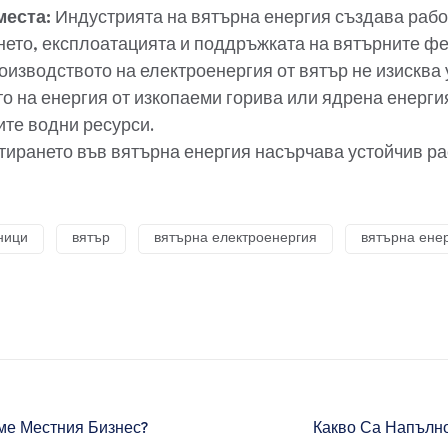
места:
Индустрията на вятърна енергия създава рабо
нето, експлоатацията и поддръжката на вятърните ф
изводството на електроенергия от вятър не изисква 
о на енергия от изкопаеми горива или ядрена енергия
ите водни ресурси.
ирането във вятърна енергия насърчава устойчив ра
ници
вятър
вятърна електроенергия
вятърна ене
ме Местния Бизнес?
Какво Са Напълн