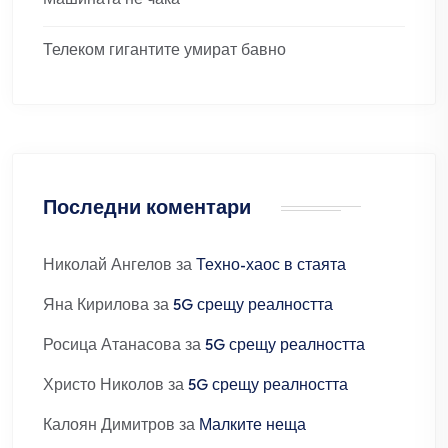
Машината не чака
Телеком гигантите умират бавно
Последни коментари
Николай Ангелов
за
Техно-хаос в стаята
Яна Кирилова
за
5G срещу реалността
Росица Атанасова
за
5G срещу реалността
Христо Николов
за
5G срещу реалността
Калоян Димитров
за
Малките неща