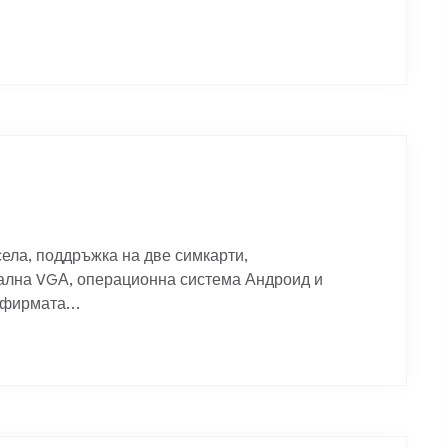
села, поддръжка на две симкарти,
ална VGА, операционна система Андроид и
 фирмата...