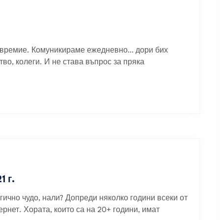
ъвремие. Комуникираме ежедневно… дори бих
во, колеги. И не става въпрос за пряка
 г.
ично чудо, нали? Допреди няколко години всеки от
рнет. Хората, които са на 20+ години, имат