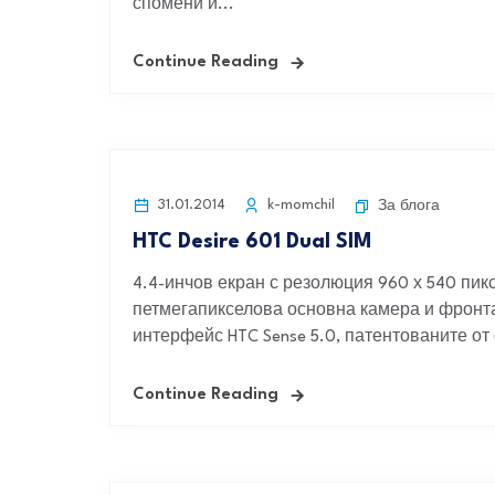
спомени и...
Continue Reading
31.01.2014
k-momchil
За блога
HTC Desire 601 Dual SIM
4.4-инчов екран с резолюция 960 х 540 пик
петмегапикселова основна камера и фронт
интерфейс HTC Sense 5.0, патентованите от
Continue Reading