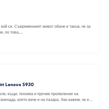
а кой си. Съвременният живот обаче е такъв, че за
, по това,...
н Lenovo S930
оли, къщи, техника и прочие проявление на
ненада, която вече е на пазара. Ако кажем, че е...