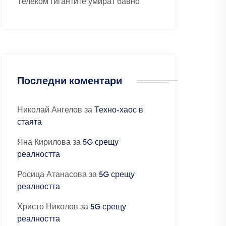
Телеком гигантите умират бавно
Последни коментари
Николай Ангелов
за
Техно-хаос в
стаята
Яна Кирилова
за
5G срещу
реалността
Росица Атанасова
за
5G срещу
реалността
Христо Николов
за
5G срещу
реалността