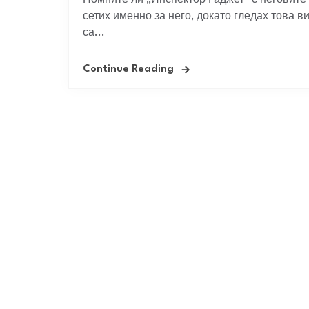
Помните ли „Инспектор Гаджет“ с неговите
сетих именно за него, докато гледах това 
са...
Continue Reading