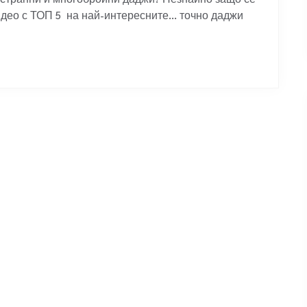
 странни и многобройни даджи? Незнайно защо се
видео с ТОП 5 на най-интересните… точно даджи