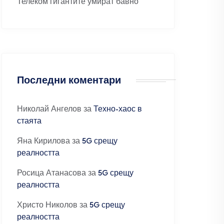
Телеком гигантите умират бавно
Последни коментари
Николай Ангелов
за
Техно-хаос в
стаята
Яна Кирилова
за
5G срещу
реалността
Росица Атанасова
за
5G срещу
реалността
Христо Николов
за
5G срещу
реалността