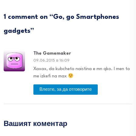
1 comment on “
Go, go Smartphones
gadgets
”
The Gamemaker
09.06.2015 в 16:09
Xaxax, da kubcheto naistina e mn qko. I men to
me izkefi na max
Влезте, за да отговорите
Вашият коментар