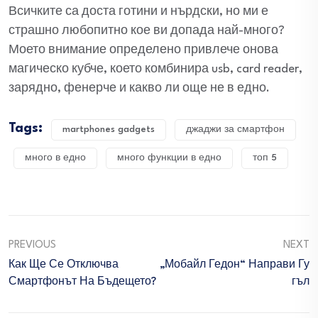
Всичките са доста готини и нърдски, но ми е
страшно любопитно кое ви допада най-много?
Моето внимание определено привлече онова
магическо кубче, което комбинира usb, card reader,
зарядно, фенерче и какво ли още не в едно.
Tags:
martphones gadgets
джаджи за смартфон
много в едно
много функции в едно
топ 5
PREVIOUS
NEXT
Как Ще Се Отключва
„Мобайл Гедон“ Направи Гу
Смартфонът На Бъдещето?
Гъл