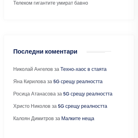
Телеком гигантите умират бавно
Последни коментари
Николай Ангелов
за
Техно-хаос в стаята
Яна Кирилова
за
5G срещу реалността
Росица Атанасова
за
5G срещу реалността
Христо Николов
за
5G срещу реалността
Калоян Димитров
за
Малките неща