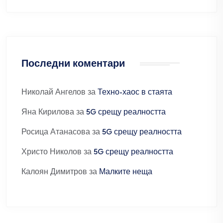
Последни коментари
Николай Ангелов
за
Техно-хаос в стаята
Яна Кирилова
за
5G срещу реалността
Росица Атанасова
за
5G срещу реалността
Христо Николов
за
5G срещу реалността
Калоян Димитров
за
Малките неща