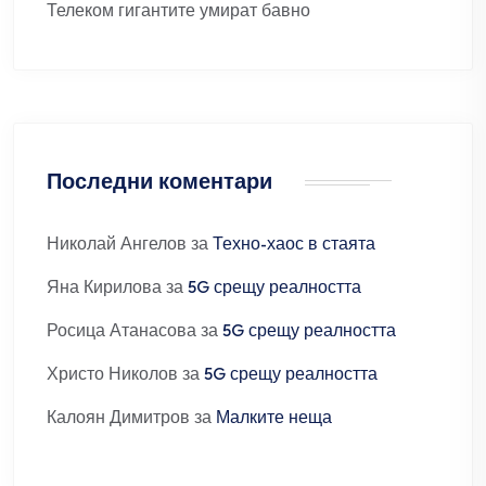
Телеком гигантите умират бавно
Последни коментари
Николай Ангелов
за
Техно-хаос в стаята
Яна Кирилова
за
5G срещу реалността
Росица Атанасова
за
5G срещу реалността
Христо Николов
за
5G срещу реалността
Калоян Димитров
за
Малките неща