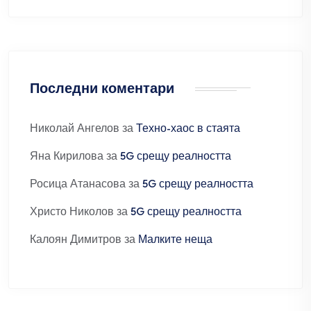
Последни коментари
Николай Ангелов
за
Техно-хаос в стаята
Яна Кирилова
за
5G срещу реалността
Росица Атанасова
за
5G срещу реалността
Христо Николов
за
5G срещу реалността
Калоян Димитров
за
Малките неща