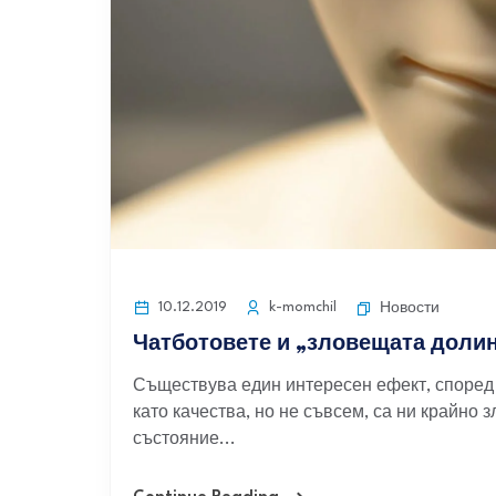
10.12.2019
k-momchil
Новости
Чатботовете и „зловещата доли
Съществува един интересен ефект, според 
като качества, но не съвсем, са ни крайно
състояние...