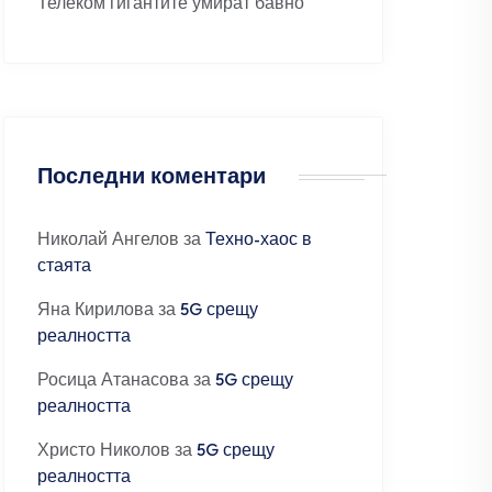
Телеком гигантите умират бавно
Последни коментари
Николай Ангелов
за
Техно-хаос в
стаята
Яна Кирилова
за
5G срещу
реалността
Росица Атанасова
за
5G срещу
реалността
Христо Николов
за
5G срещу
реалността