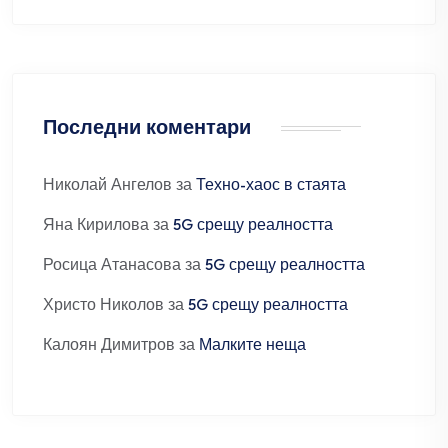
Последни коментари
Николай Ангелов
за
Техно-хаос в стаята
Яна Кирилова
за
5G срещу реалността
Росица Атанасова
за
5G срещу реалността
Христо Николов
за
5G срещу реалността
Калоян Димитров
за
Малките неща