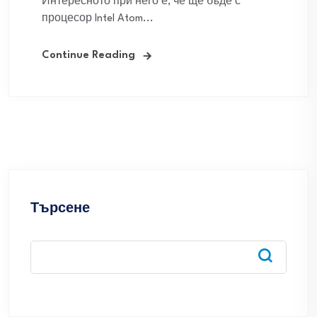
Интересното при него е, че ще бъде с
процесор Intel Atom...
Continue Reading
Търсене