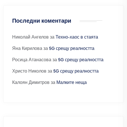
Последни коментари
Николай Ангелов
за
Техно-хаос в стаята
Яна Кирилова
за
5G срещу реалността
Росица Атанасова
за
5G срещу реалността
Христо Николов
за
5G срещу реалността
Калоян Димитров
за
Малките неща