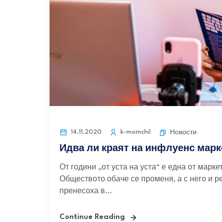
14.11.2020
k-momchil
Новости
Идва ли краят на инфлуенс марк
От години „от уста на уста“ е една от марк
Обществото обаче се променя, а с него и 
пренесоха в...
Continue Reading