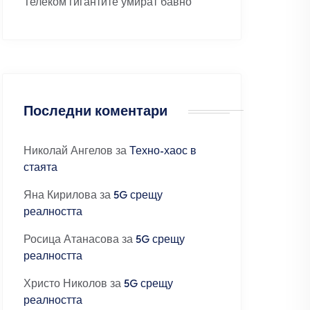
Телеком гигантите умират бавно
Последни коментари
Николай Ангелов
за
Техно-хаос в
стаята
Яна Кирилова
за
5G срещу
реалността
Росица Атанасова
за
5G срещу
реалността
Христо Николов
за
5G срещу
реалността