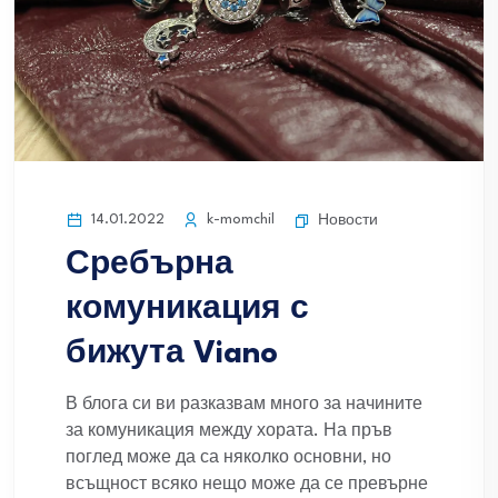
14.01.2022
k-momchil
Новости
Сребърна
комуникация с
бижута Viano
В блога си ви разказвам много за начините
за комуникация между хората. На пръв
поглед може да са няколко основни, но
всъщност всяко нещо може да се превърне