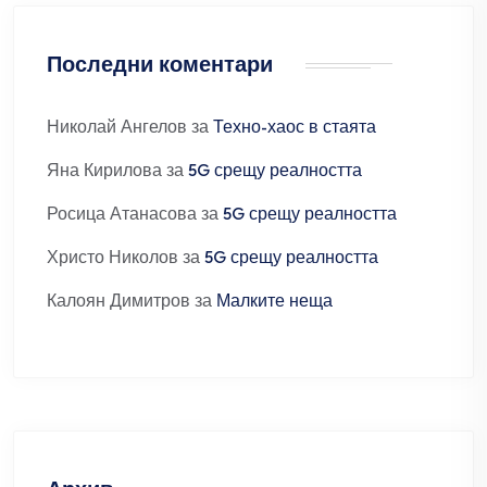
Последни коментари
Николай Ангелов
за
Техно-хаос в стаята
Яна Кирилова
за
5G срещу реалността
Росица Атанасова
за
5G срещу реалността
Христо Николов
за
5G срещу реалността
Калоян Димитров
за
Малките неща