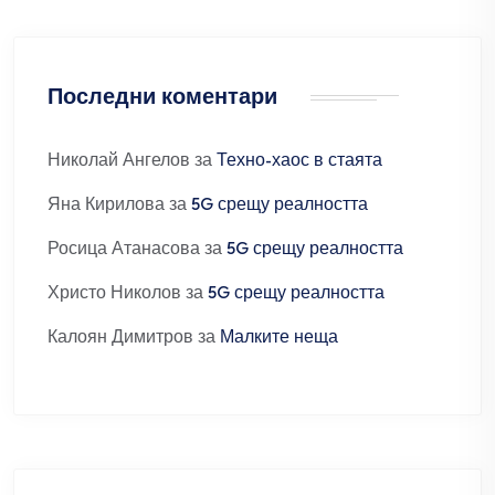
Последни коментари
Николай Ангелов
за
Техно-хаос в стаята
Яна Кирилова
за
5G срещу реалността
Росица Атанасова
за
5G срещу реалността
Христо Николов
за
5G срещу реалността
Калоян Димитров
за
Малките неща