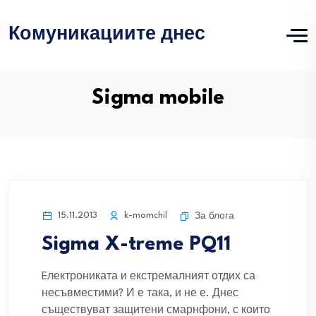
Комуникациите днес
Sigma mobile
15.11.2013
k-momchil
За блога
Sigma X-treme PQ11
Eлектрониката и екстремалният отдих са
несъвместими? И е така, и не е. Днес
съществуват защитени смарнфони, с които