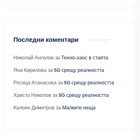
Последни коментари
Николай Ангелов
за
Техно-хаос в стаята
Яна Кирилова
за
5G срещу реалността
Росица Атанасова
за
5G срещу реалността
Христо Николов
за
5G срещу реалността
Калоян Димитров
за
Малките неща