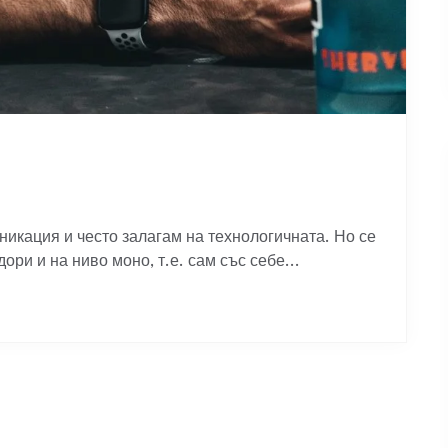
никация и често залагам на технологичната. Но се
ори и на ниво моно, т.е. сам със себе...