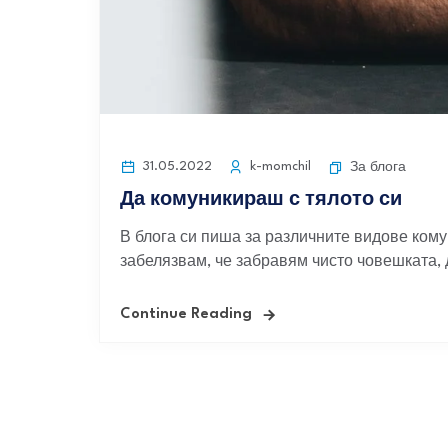
31.05.2022
k-momchil
За блога
Да комуникираш с тялото си
В блога си пиша за различните видове кому
забелязвам, че забравям чисто човешката, д
Continue Reading