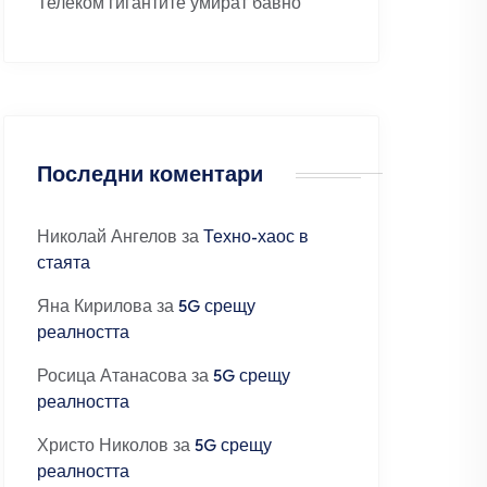
Телеком гигантите умират бавно
Последни коментари
Николай Ангелов
за
Техно-хаос в
стаята
Яна Кирилова
за
5G срещу
реалността
Росица Атанасова
за
5G срещу
реалността
Христо Николов
за
5G срещу
реалността