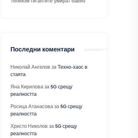
Телеком гигантите умират бавно
Последни коментари
Николай Ангелов
за
Техно-хаос в
стаята
Яна Кирилова
за
5G срещу
реалността
Росица Атанасова
за
5G срещу
реалността
Христо Николов
за
5G срещу
реалността