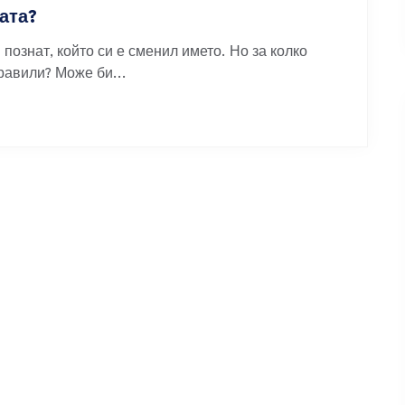
ата?
 познат, който си е сменил името. Но за колко
равили? Може би...