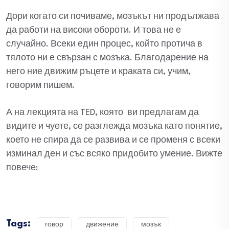
Дори когато си почиваме, мозъкът ни продължава
да работи на високи обороти. И това не е
случайно. Всеки един процес, който протича в
тялото ни е свързан с мозъка. Благодарение на
него ние движим ръцете и краката си, учим,
говорим пишем.
А на лекцията на TED, която ви предлагам да
видите и чуете, се разглежда мозъка като понятие,
което не спира да се развива и се променя с всеки
изминал ден и със всяко придобито умение. Вижте
повече:
Tags:
говор
движение
мозък