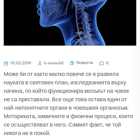
Новости
01.03.2019
k-momchil
0
Може би от както малко повече се е развила
науката в световен план, изследванията върху
начина, по който функционира мозъкът на човек
не са преставали. Все още това остава един от
най-непонятните органи в човешкия организъм.
Моториката, химичните и физични процеси, които
се осъществяват в него. Самият факт, че той
никога не в покой.