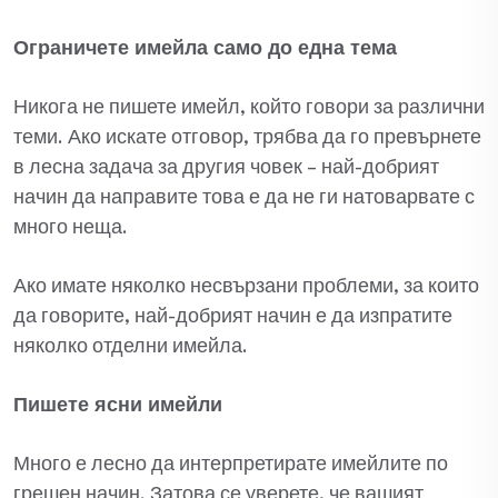
Ограничете имейла само до една тема
Никога не пишете имейл, който говори за различни
теми. Ако искате отговор, трябва да го превърнете
в лесна задача за другия човек – най-добрият
начин да направите това е да не ги натоварвате с
много неща.
Ако имате няколко несвързани проблеми, за които
да говорите, най-добрият начин е да изпратите
няколко отделни имейла.
Пишете ясни имейли
Много е лесно да интерпретирате имейлите по
грешен начин. Затова се уверете, че вашият