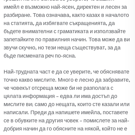
имейл е възможно най-ясен, директен и лесен за
разбиране. Това означава, както казах в началото
на статията, да избягвате съкращенията, да
бъдете внимателни с граматиката и използвайте
запетайките по правилния начин. Това може да ви
звучи скучно, но тези неща съществуват, за да
бъде писмената реч по-ясна.
Най-трудната част е да се уверите, че обяснявате
точно какво мислите. Много е лесно да забравите,
че човекът отсреща може би не разполага с
цялата информация – едва ли има достъп до
мислите ви; само до нещата, които сте казали или
написали. Преди да напишете имейла, поставете
се в обувките на другия човек – помислете за най-
добрия начин да го обясните на някой, който не е