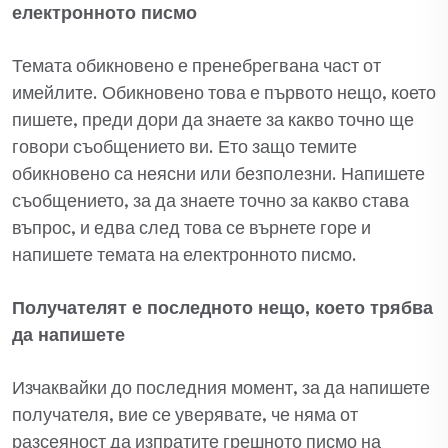
електронното писмо
Темата обикновено е пренебрегвана част от
имейлите. Обикновено това е първото нещо, което
пишете, преди дори да знаете за какво точно ще
говори съобщението ви. Ето защо темите
обикновено са неясни или безполезни. Напишете
съобщението, за да знаете точно за какво става
въпрос, и едва след това се върнете горе и
напишете темата на електронното писмо.
Получателят е последното нещо, което трябва
да напишете
Изчаквайки до последния момент, за да напишете
получателя, вие се уверявате, че няма от
разсеяност да изпратите грешното писмо на