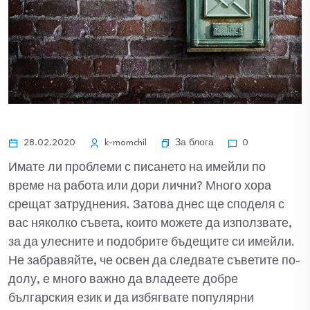
За блога
28.02.2020
k-momchil
0
Имате ли проблеми с писането на имейли по
време на работа или дори лични? Много хора
срещат затруднения. Затова днес ще споделя с
вас няколко съвета, които можете да използвате,
за да улесните и подобрите бъдещите си имейли.
Не забравяйте, че освен да следвате съветите по-
долу, е много важно да владеете добре
българския език и да избягвате популярни