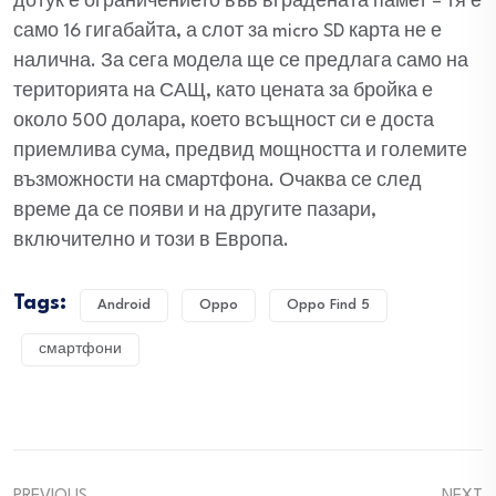
дотук е ограничението във вградената памет – тя е
само 16 гигабайта, а слот за micro SD карта не е
налична. За сега модела ще се предлага само на
територията на САЩ, като цената за бройка е
около 500 долара, което всъщност си е доста
приемлива сума, предвид мощността и големите
възможности на смартфона. Очаква се след
време да се появи и на другите пазари,
включително и този в Европа.
Tags:
Android
Oppo
Oppo Find 5
смартфони