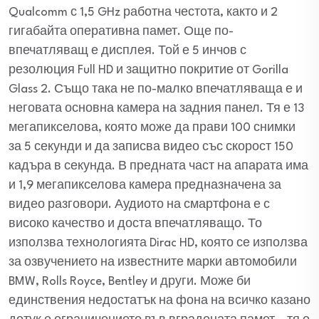
Qualcomm с 1,5 GHz работна честота, както и 2
гигабайта оперативна памет. Още по-
впечатляващ е дисплея. Той е 5 инчов с
резолюция Full HD и защитно покритие от Gorilla
Glass 2. Също така не по-малко впечатляваща е и
неговата основна камера на задния панел. Тя е 13
мегапикселова, която може да прави 100 снимки
за 5 секунди и да записва видео със скорост 150
кадъра в секунда. В предната част на апарата има
и 1,9 мегапикселова камера предназначена за
видео разговори. Аудиото на смартфона е с
високо качество и доста впечатляващо. То
използва технологията Dirac HD, която се използва
за озвучението на известните марки автомобили
BMW, Rolls Royce, Bentley и други. Може би
единствения недостатък на фона на всичко казано