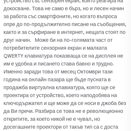
устройство със сензорен екран, който реагира на
докосване. Това не само е бърз, но и лесен начин
за работа със смартфоните, но когато въпроса
опре до по-продължително писане на съобщения,
както и за сърфиране в интернет, нещата стоят по
друг начин. Може би на по-голямата част от
потребителите сензорния екран и малката
QWERTY клавиатура показваща се на дисплея не
им е удобна и писането става бавно и трудно.
Именно заради това от месец Октомври тази
година на онлайн пазара ще бъде пусната в
продажба виртуална клавиатура, която ще се
проектира от устройство, което наподобява на
ключодържател и ще може да се носи в джоба без
да Ви пречи. Разбира се това не е революционно
откритите, за което никой не е чувал, но
досегашните проектори от такъв тип са с доста