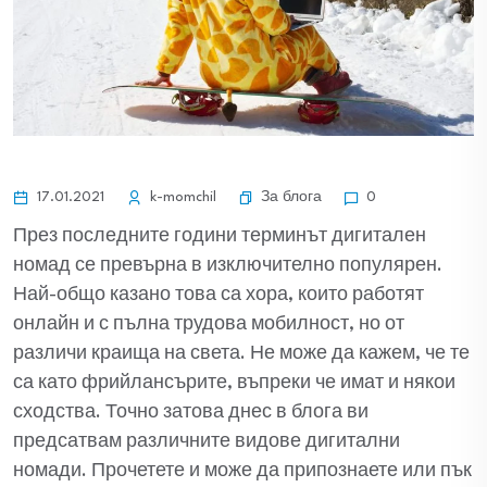
За блога
17.01.2021
k-momchil
0
През последните години терминът дигитален
номад се превърна в изключително популярен.
Най-общо казано това са хора, които работят
онлайн и с пълна трудова мобилност, но от
различи краища на света. Не може да кажем, че те
са като фрийлансърите, въпреки че имат и някои
сходства. Точно затова днес в блога ви
предсатвам различните видове дигитални
номади. Прочетете и може да припознаете или пък