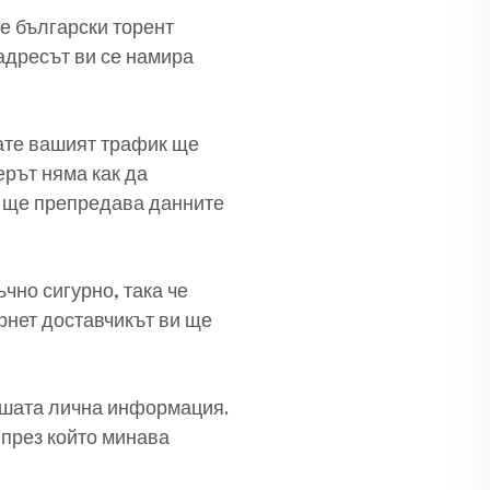
е български торент
 адресът ви се намира
рате вашият трафик ще
ерът няма как да
р ще препредава данните
чно сигурно, така че
рнет доставчикът ви ще
шата лична информация.
 през който минава