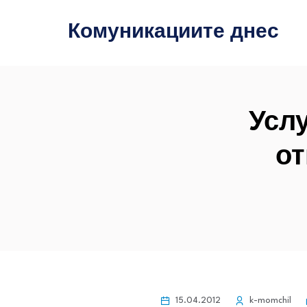
Комуникациите днес
Усл
от
15.04.2012
k-momchil