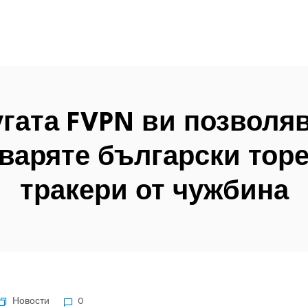
угата FVPN ви позволяв
варяте български тор
тракери от чужбина
Новости
0