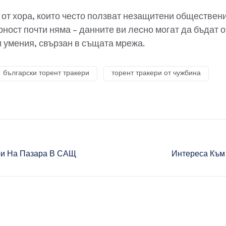
 от хора, които често ползват незащитени обществени
рност почти няма – данните ви лесно могат да бъдат о
умения, свързан в същата мрежа.
български торент тракери
торент тракери от чужбина
ри На Пазара В САЩ
Интереса Към