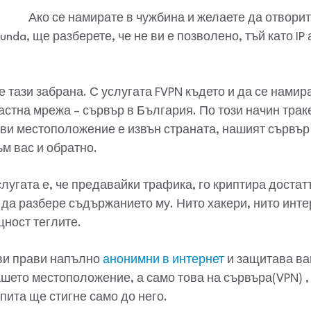
Ако се намирате в чужбина и желаете да отворит
unda, ще разберете, че не ви е позволено, тъй като IP
 тази забрана. С услугата FVPN където и да се нами
стна мрежа – сървър в България. По този начин трак
о ви местоположение е извън страната, нашият сървъ
м вас и обратно.
лугата е, че предавайки трафика, го криптира достатъ
да разбере съдържанието му. Нито хакери, нито инте
щност теглите.
 ви прави напълно
анонимни в интернет
и защитава ва
шето местоположение, а само това на сървъра(VPN) ,
опита ще стигне само до него.