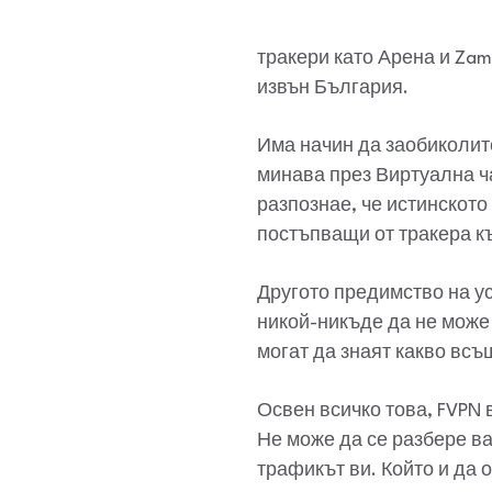
тракери като Арена и Zam
извън България.
Има начин да заобиколите
минава през Виртуална ча
разпознае, че истинскот
постъпващи от тракера къ
Другото предимство на ус
никой-никъде да не може 
могат да знаят какво всъ
Освен всичко това, FVPN
Не може да се разбере ва
трафикът ви. Който и да 