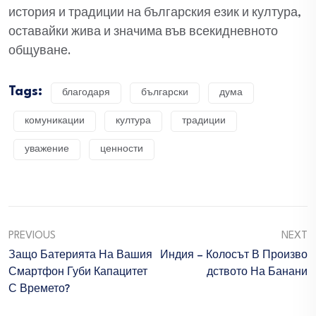
история и традиции на българския език и култура,
оставайки жива и значима във всекидневното
общуване.
Tags:
благодаря
български
дума
комуникации
култура
традиции
уважение
ценности
PREVIOUS
NEXT
Защо Батерията На Вашия
Индия – Колосът В Произво
Смартфон Губи Капацитет
Дството На Банани
С Времето?