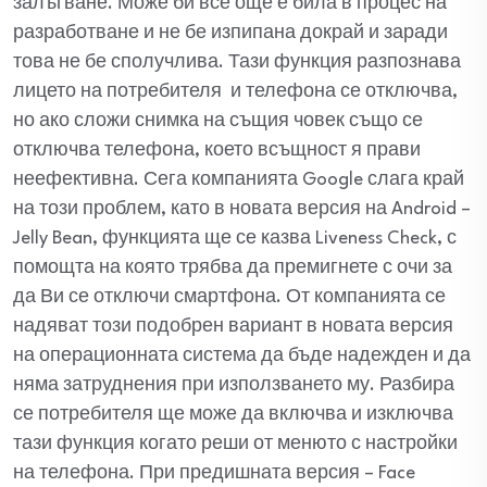
залъгване. Може би все още е била в процес на
разработване и не бе изпипана докрай и заради
това не бе сполучлива. Тази функция разпознава
лицето на потребителя и телефона се отключва,
но ако сложи снимка на същия човек също се
отключва телефона, което всъщност я прави
неефективна. Сега компанията Google слага край
на този проблем, като в новата версия на Android –
Jelly Bean, функцията ще се казва Liveness Check, с
помощта на която трябва да премигнете с очи за
да Ви се отключи смартфона. От компанията се
надяват този подобрен вариант в новата версия
на операционната система да бъде надежден и да
няма затруднения при използването му. Разбира
се потребителя ще може да включва и изключва
тази функция когато реши от менюто с настройки
на телефона. При предишната версия – Face