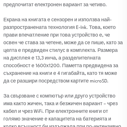
предпочитат електронен вариант за четиво.
Екрана на книгата е сензорен и използва най-
разпространената технология E-Ink. Това, което
прави впечатление при това устройство е, че
освен че става за четене, може да се пише, като за
целта е предвиден стилус в комплекта. Размера
на дисплея е 13,3 инча, а разделителната
способност е 1600х1200. Паметта предвидена за
съхранение на книги е 4 гигабайта, като тя може
да се разшири посредством картите microSD.
За свързване с компютър или друго устройство
има както жичен, така и безжичен вариант – чрез
кабел и чрез WiFi. При електронните книги от
голямо значение е капацитета на батерията и
колко всъщност би издържала при по-интензивно