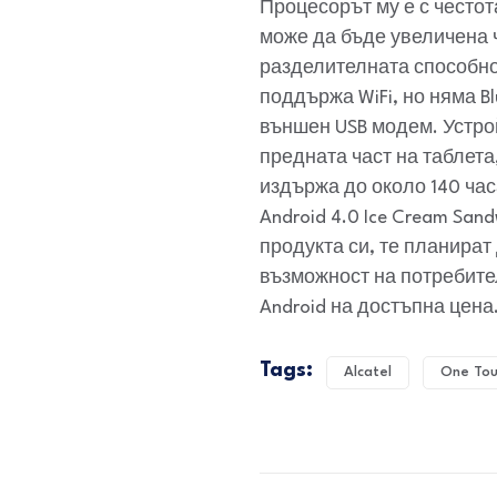
Процесорът му е с честота
може да бъде увеличена ч
разделителната способно
поддържа WiFi, но няма B
външен USB модем. Устрой
предната част на таблета
издържа до около 140 ча
Android 4.0 Ice Cream San
продукта си, те планират 
възможност на потребител
Android на достъпна цена
Tags:
Alcatel
One Tou