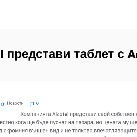
el представи таблет с A
Новости
0
Компанията Alcatel представи свой собствен 
вестно кога ще бъде пуснат на пазара, но цената му ще
д скромния външен вид и не толкова впечатляващите