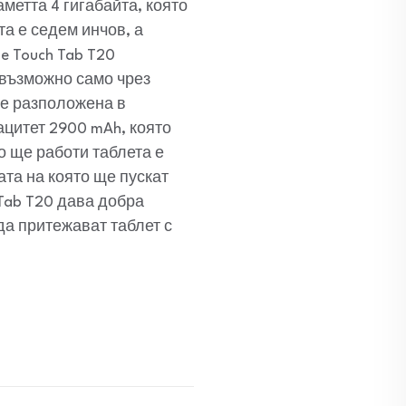
аметта 4 гигабайта, която
та е седем инчов, а
e Touch Tab T20
 възможно само чрез
 е разположена в
ацитет 2900 mAh, която
о ще работи таблета е
ата на която ще пускат
 Tab T20 дава добра
да притежават таблет с