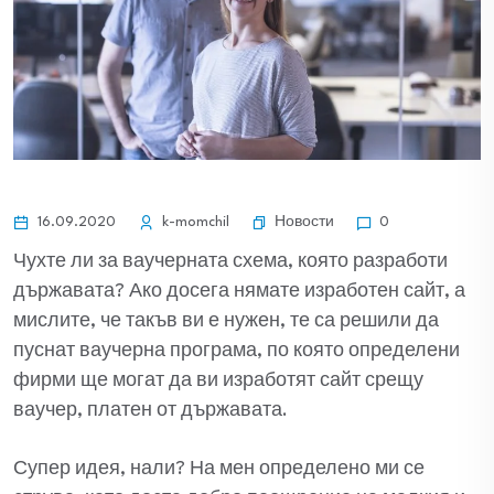
Новости
16.09.2020
k-momchil
0
Чухте ли за ваучерната схема, която разработи
държавата? Ако досега нямате изработен сайт, а
мислите, че такъв ви е нужен, те са решили да
пуснат ваучерна програма, по която определени
фирми ще могат да ви изработят сайт срещу
ваучер, платен от държавата.
Супер идея, нали? На мен определено ми се