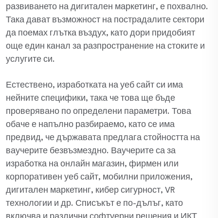
развиването на дигитален маркетинг, е похвално.
Така дават възможност на пострадалите сектори
да поемах глътка въздух, като дори придобият
още един канал за разпространение на стоките и
услугите си.
Естествено, изработката на уеб сайт си има
нейните специфики, така че това ще бъде
проверявано по определени параметри. Това
обаче е напълно разбираемо, като се има
предвид, че държавата предлага стойността на
ваучерите безвъзмездно. Ваучерите са за
изработка на онлайн магазин, фирмен или
корпоративен уеб сайт, мобилни приложения,
дигитален маркетинг, кибер сигурност, VR
технологии и др. Списъкът е по-дълъг, като
включва и различни софтуерни решения и ИКТ