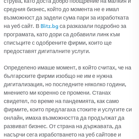
струва, като доста добро поощрение на малкия и
средния бизнес, който до момента не е имал
възможност да задели сума пари за изработката
на уеб сайт. В
Blitz.bg
са разказали подробно за
програмата, като дори са добавили линк към
списъците с одобрените фирми, които ще
предоставят дигиталните услуги.
Определено имаше момент, в който считах, че на
българските фирми изобщо не им е нужна
дигитализация, но последните няколко години,
мнението ми коренно се промени. Станах
свидетел, по време на пандемията, как само
фирмите, които предлагаха стоките и услугите си
онлайн, имаха възможността да продължат да
развиват бизнес. От страна на държавата, да
насърчи сега изработването на уеб сайтове и